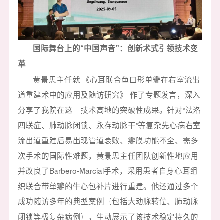
国际舞台上的“中国声音”：创新术式引领技术变
革
黄景思主任就 《心耳联合鱼口形单瓣在右室流出
道重建术中的应用及随访研究》 作了专题发言，深入
分享了我院在这一技术高地的突破性成果。针对“法洛
四联症、肺动脉闭锁、永存动脉干”等复杂先心病右室
流出道重建后易出现管道衰败、瓣膜功能不全、需多
次手术的国际性难题，黄景思主任团队创新性地应用
并改良了Barbero-Marcial手术，采用患者自身心耳组
织联合带单瓣的牛心包补片进行重建。他还通过多个
成功随访多年的典型案例（包括大动脉转位、肺动脉
闭锁等极复杂病例），生动展示了该技术稳定持久的