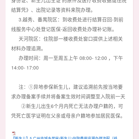
身份证、新生儿出生证 的原件及医疗收费收据或住院
结算凭》、出院记录等资料来院办理。
3.越秀、番禺院区：到收费处进行结算召回-到前
线服务中心处登记医保-返回收费处办理补记账。
天河院区：住院部一楼收费处窗口提供上述相关
材料办理追溯。
办理时间：周一至周五上午 08:00- 12:00 ，下午
14:00- 17:00
注：①异地参保新生儿，建议追溯前先按当地要
求办理备案手续并将备案生效时间调整至入院前一天
②新生儿出生6个月内死亡无法办理户籍的，可
凭死亡医学证明在父亲或母亲户籍地参加居民医保。
【新生儿】5.广州市城乡居民(新生儿)住院费用追溯办理流程（线