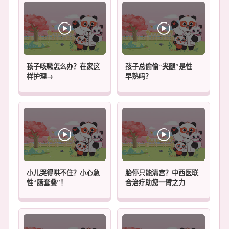
孩子咳嗽怎么办？在家这
孩子总偷偷“夹腿”是性
样护理→
早熟吗？
小儿哭得哄不住？小心急
胎停只能清宫？中西医联
性“肠套叠”！
合治疗助您一臂之力