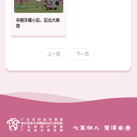
孕期牙痛小忍，忍出大麻
烦
上一页
下一页
心系妇儿 爱泽南粤