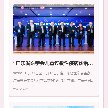
“广东省医学会儿童过敏性疾病诊治进展学习班暨广东省妇幼保健院儿科专科联盟第一届儿科学新进展学习班”在广州成功举办
2025年11月13日至11月15日，由广东省医学会主办，
广东省医学会儿科学会数据与智能化学组、广东省妇幼
保健院承办的“广东省医学会儿童过敏性疾病诊治进展
2025-12-01
学习班暨广东省妇幼保健院儿科专科联盟第一届儿科学
新进展学习班”在广州成功举办。学习班开幕式上举办