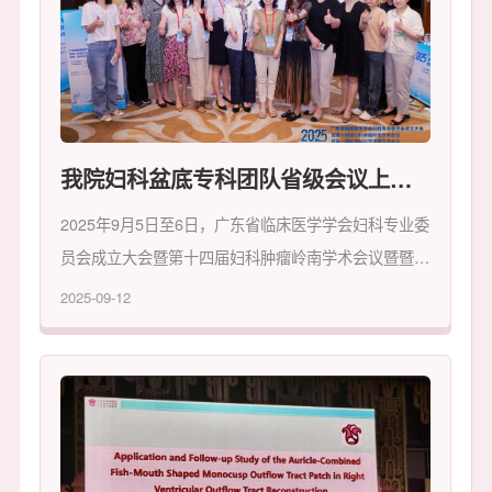
我院妇科盆底专科团队省级会议上绽放异彩
2025年9月5日至6日，广东省临床医学学会妇科专业委
员会成立大会暨第十四届妇科肿瘤岭南学术会议暨暨第
一届岭南妇科学进展交流会议在广州举行，我院妇科盆
2025-09-12
底专科团队通过精彩的手术演示和专题汇报。