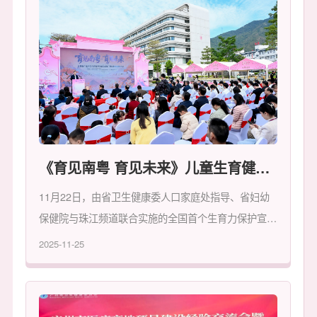
了广东省妇幼保健院儿科专科联盟成立仪式，并正式发
布“小悦医生－儿科AI辅助诊疗系统”。
《育见南粤 育见未来》儿童生育健康启蒙绘本首发，助力生育力保护宣传项目温暖收官
11月22日，由省卫生健康委人口家庭处指导、省妇幼
保健院与珠江频道联合实施的全国首个生育力保护宣传
项目“育见南粤”温暖收官，在清远举办项目总结推广暨
2025-11-25
儿童绘本发布活动。