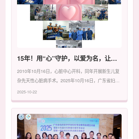
15年！用“心”守护，以爱为名，让五千例先心患儿重启生命华章
2010年10月16日，心脏中心开科，同年开展新生儿复
杂先天性心脏病手术。2025年10月16日，广东省妇幼
保健院心脏中心已走过十五载不凡征程。这支用精湛医
2025-10-22
术与温暖守护，为无数家庭重燃希望之光的团队，他们
以“尊重、信任、理解、支持，成就一颗健康的心”为不
变初心，累计为超过五千名先天性心脏病患儿重启“心”
跳，其中复杂先心手术占比稳定在45%以上。