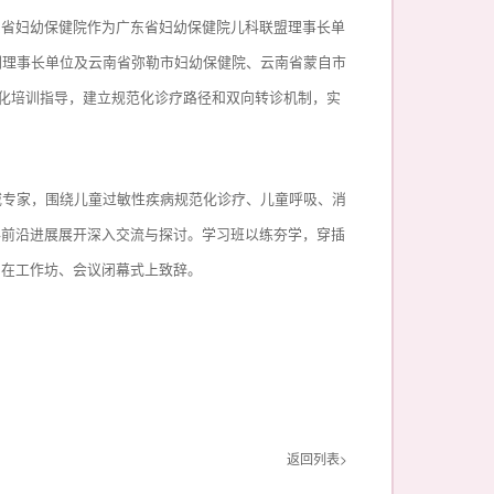
东省妇幼保健院作为广东省妇幼保健院儿科联盟理事长单
副理事长单位及云南省弥勒市妇幼保健院、云南省蒙自市
态化培训指导，建立规范化诊疗路径和双向转诊机制，实
威专家，围绕儿童过敏性疾病规范化诊疗、儿童呼吸、消
科前沿进展展开深入交流与探讨。学习班以练夯学，穿插
利在工作坊、会议闭幕式上致辞。
返回列表>