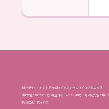
版权所有：广东省妇幼保健院 广东省妇产医院 广东省儿童医院
粤ICP备14054818号
粤卫网审（2011）49号
粤公网安备 440604
网站建设：优网科技