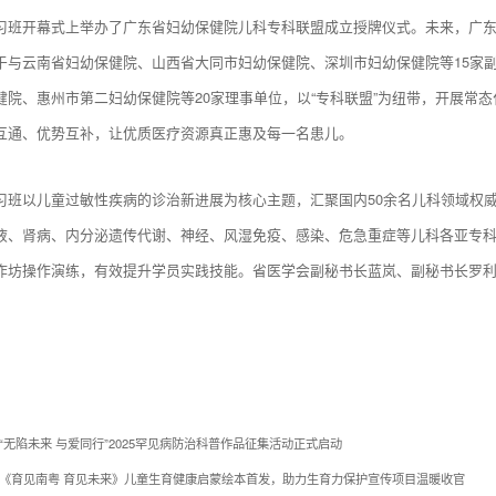
习班开幕式上举办了广东省妇幼保健院儿科专科联盟成立授牌仪式。未来，广
于与云南省妇幼保健院、山西省大同市妇幼保健院、深圳市妇幼保健院等15家
健院、惠州市第二妇幼保健院等20家理事单位，以“专科联盟”为纽带，开展常
互通、优势互补，让优质医疗资源真正惠及每一名患儿。
习班以儿童过敏性疾病的诊治新进展为核心主题，汇聚国内50余名儿科领域权
液、肾病、内分泌遗传代谢、神经、风湿免疫、感染、危急重症等儿科各亚专
作坊操作演练，有效提升学员实践技能。省医学会副秘书长蓝岚、副秘书长罗
“无陷未来 与爱同行”2025罕见病防治科普作品征集活动正式启动
《育见南粤 育见未来》儿童生育健康启蒙绘本首发，助力生育力保护宣传项目温暖收官