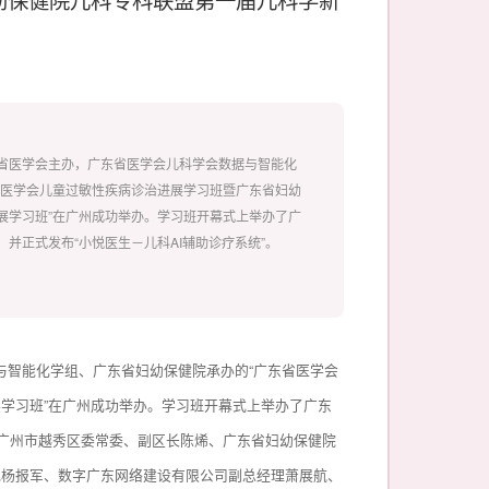
由广东省医学会主办，广东省医学会儿科学会数据与智能化
省医学会儿童过敏性疾病诊治进展学习班暨广东省妇幼
展学习班”在广州成功举办。学习班开幕式上举办了广
并正式发布“小悦医生－儿科AI辅助诊疗系统”。
数据与智能化学组、广东省妇幼保健院承办的“广东省医学会
学习班”在广州成功举办。学习班开幕式上举办了广东
。广州市越秀区委常委、副区长陈烯、广东省妇幼保健院
记杨报军、数字广东网络建设有限公司副总经理萧展航、