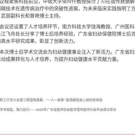
议程聚焦科技前沿，中南大学邬玲仟教授探讨了AI在遗传数据
编辑技术在遗传病治疗中的突破性进展，为未来临床实践指明了
、武丽副科长和曾艳博士主持。
会议还设置了人才培养环节，南方科技大学饶海教授、广州医科
处江飞舟处长分享了博士后培养经验，广东省妇幼保健院博士后
的高水平研究成果，彰显了创新活力。
本次博士后学术交流会为妇幼健康事业注入了新活力。广东省妇
推动成果转化与人才培养，为提升妇幼健康水平贡献力量。
职工疗愈沙龙第三期温情落幕，“一人一故事” 剧场解锁身心放松新体验
学术赋能，聚力前行——2025年广东省医师协会医学遗传医师分会年会成功举办