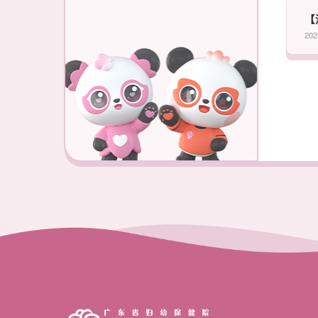
【
202