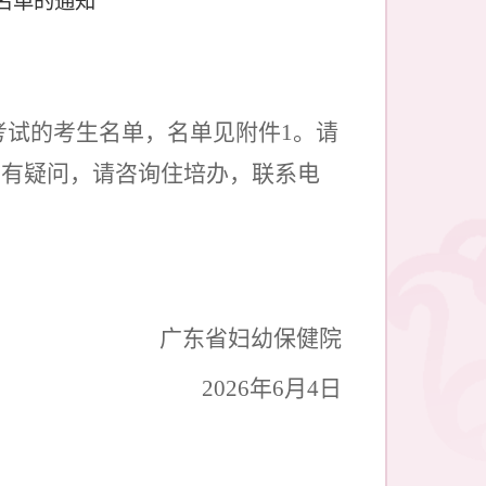
考试的考生名单，名单见附件
1
。请
如有疑问，请咨询住培办，联系电
广东省妇幼保健院
202
6
年
6
月
4
日