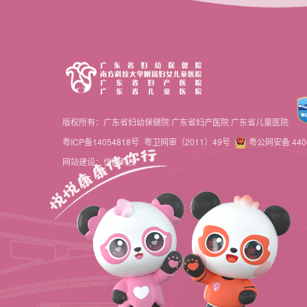
版权所有：广东省妇幼保健院 广东省妇产医院 广东省儿童医院
粤ICP备14054818号
粤卫网审（2011）49号
粤公网安备 4406
网站建设：优网科技