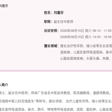
姓名：
刘嘉芬
职称：
副主任中医师
出诊安排：
2026年08月15日 周六 08:10 - 1
2026年08月15日 周六 14:00 - 1
擅长领域：
擅长治疗性早熟、矮小症等生长发
道疾病，儿童反复呼吸道感染、鼻
心脑血管病疾病、头晕头痛、失眠
人简介
硕士，副主任中医师，师承广东省名中医吴伟教授、陈凤媚教授、潘碧琦教授。获得20
百强榜中医儿科百强医生”等称号。擅长领域： 治疗儿童性早熟、矮小症等生
童反复呼吸道感染、鼻炎、肺炎、哮喘等呼吸道疾病，遗尿，霰粒肿，心脑血