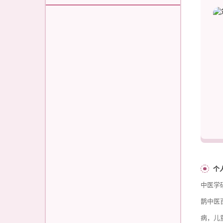
个
中医学
鹊中医
病，儿