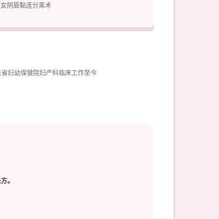
幼女阴唇黏连分离术
东省妇幼保健院妇产科临床工作至今
处方。