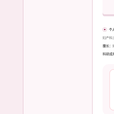
个
妇产科
擅长：
科研成