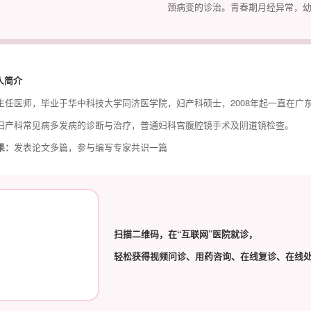
颈病变的诊治。青春期月经异常，
人简介
主任医师，毕业于华中科技大学同济医学院，妇产科硕士，2008年起一直在广
妇产科常见病多发病的诊断与治疗，普通妇科宫腹腔镜手术及阴道镜检查。
果：
发表论文多篇，参与编写专家共识一篇
扫描二维码，在“互联网”医院就诊，
轻松获得视频问诊、用药咨询、在线复诊、在线