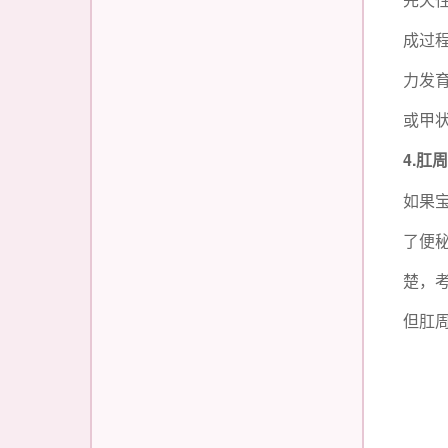
成过
力发
或甲
4.
肛
如果
了便
楚，
但肛