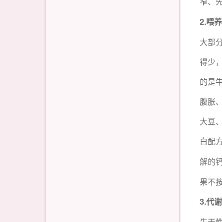
窄、
2.
喂
大部
得少
的是
腹胀
大豆
白配
解的
果不
3.
代
先天