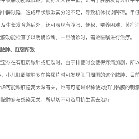
程中酶缺陷，造成甲状腺激素分泌不足，导致机体代谢障碍。甲
育及生长发育落后外，还可表现有腹胀、便秘、喂养困难、黄疸
状腺功能检查予以明确诊断。一旦确诊时，需遵医嘱进行治疗。
周脓肿、肛裂所致
宝宝存在有肛周脓肿或肛裂时，由于排便时会使得疼痛加剧，所
秘，小儿肛周脓肿多在换尿片时可发现肛门周围的这个脓肿，目
考虑可能跟肛隐窝太深有关，也有可能是跟稀便对肛门黏膜的刺
周脓肿多与感染无关，所以切不可滥用抗生素去治疗