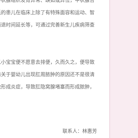
低的患儿在临床上除了有特殊面容和运动、智
消退时间延长等，可通过完善新生儿疾病筛查
以小宝宝便不愿意去排便，久而久之，便导致
前关于婴幼儿出现肛周脓肿的原因还不是很清
激形成炎症，导致肛隐窝腺堵塞而形成脓肿，
联系人：林惠芳