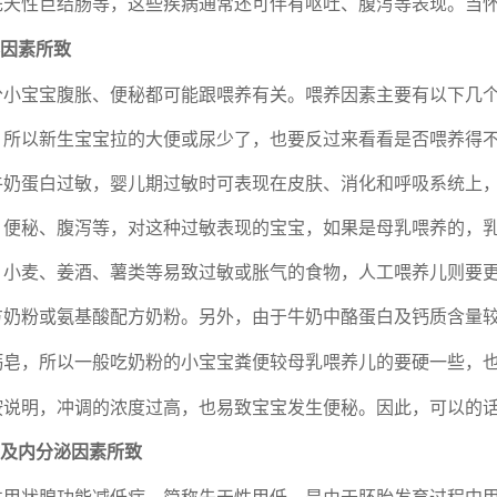
先天性巨结肠等，这些疾病通常还可伴有呕吐、腹泻等表现。当
养因素所致
分小宝宝腹胀、便秘都可能跟喂养有关。喂养因素主要有以下几
，所以新生宝宝拉的大便或尿少了，也要反过来看看是否喂养得
牛奶蛋白过敏，婴儿期过敏时可表现在皮肤、消化和呼吸系统上
、便秘、腹泻等，对这种过敏表现的宝宝，如果是母乳喂养的，
、小麦、姜酒、薯类等易致过敏或胀气的食物，人工喂养儿则要
方奶粉或氨基酸配方奶粉。另外，由于牛奶中酪蛋白及钙质含量
，所以一般吃奶粉的小宝宝粪便较母乳喂养儿的要硬一些，
钙皂
按说明，冲调的浓度过高，也易致宝宝发生便秘。因此，可以的
谢及内分泌因素所致
性甲状腺功能减低症，简称先天性甲低，是由于胚胎发育过程中