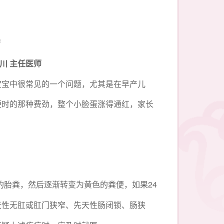
芳
川
主任医师
宝宝中很常见的一个问题，尤其是在早产儿
便时的那种费劲，整个小脸蛋涨得通红，家长
24
的胎粪，然后逐渐转变为黄色的粪便，如果
天性无肛或肛门狭窄、先天性肠闭锁、肠狭