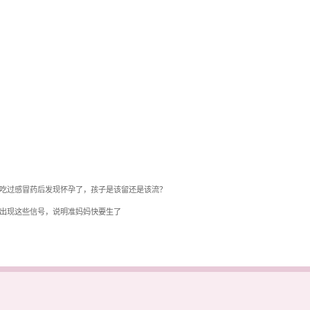
吃过感冒药后发现怀孕了，孩子是该留还是该流？
出现这些信号，说明准妈妈快要生了