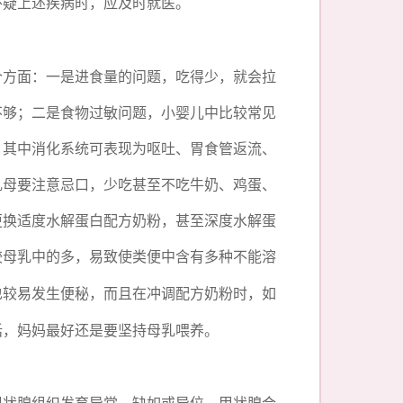
怀疑上述疾病时，应及时就医。
个方面：一是进食量的问题，吃得少，就会拉
不够；二是食物过敏问题，小婴儿中比较常见
，其中消化系统可表现为呕吐、胃食管返流、
乳母要注意忌口，少吃甚至不吃牛奶、鸡蛋、
更换适度水解蛋白配方奶粉，甚至深度水解蛋
较母乳中的多，易致使
类便中含有多种不能溶
也较易发生便秘，而且在冲调配方奶粉时，如
话，妈妈最好还是要坚持母乳喂养。
甲状腺组织发育异常、缺如或异位，甲状腺合