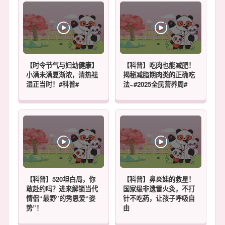
【时令节气与妇幼健康】
【科普】吃肉也能减肥！
小满未满夏渐浓，清热祛
揭秘减脂期肉类的正确吃
湿正当时！#科普#
法~#2025全民营养周#
【科普】520坦白局，你
【科普】鼻炎娃的救星！
敢赴约吗？进来解锁当代
国家级非遗雷火灸，不打
情侣“最野”的秀恩爱“姿
针不吃药，让孩子呼吸自
势”！
由