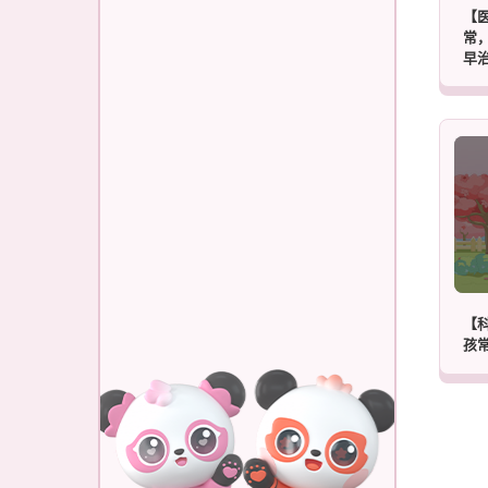
【
常
早治
【科
孩