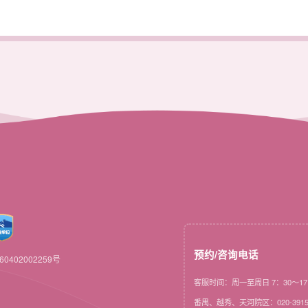
预约/咨询电话
0402002259号
客服时间：周一至周日 7：30～17
番禺、越秀、天河院区：020-3915