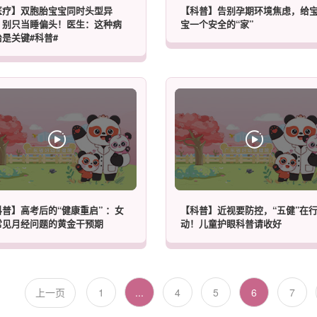
医疗】双胞胎宝宝同时头型异
【科普】告别孕期环境焦虑，给
，别只当睡偏头！医生：这种病
宝一个安全的“家”
是关键#科普#
普】高考后的“健康重启” ：女
【科普】近视要防控，“五健”在
常见月经问题的黄金干预期
动！儿童护眼科普请收好
1
...
4
5
6
7
上一页