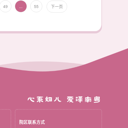
49
...
55
下一页
心系妇儿 爱泽南粤
院区联系方式