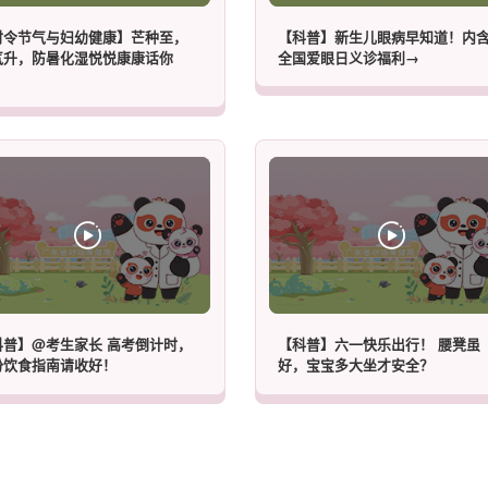
时令节气与妇幼健康】芒种至，
【科普】新生儿眼病早知道！内
气升，防暑化湿悦悦康康话你
全国爱眼日义诊福利→
！
科普】@考生家长 高考倒计时，
【科普】六一快乐出行！​​ 腰凳虽
份饮食指南请收好！
好，宝宝多大坐才安全？