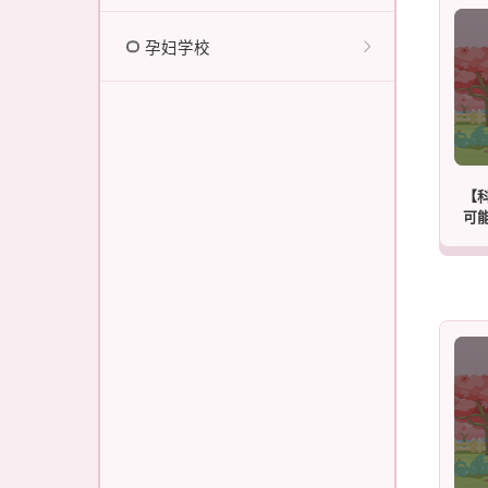
孕妇学校
【
可