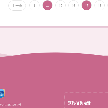
1
...
45
46
47
48
上一页
预约/咨询电话
0402002259号