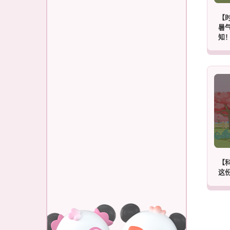
【
暑
知
【
这