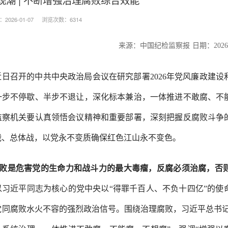
026-01-07
浏览次数：6314
来源：中国纪检监察报
日期：
2026
近日召开的中共中央政治局会议在研究部署
2026年党风廉政建
一步不停歇、半步不退让，深化标本兼治，一体推进不敢腐、不
监察机关要认真领悟会议精神和重要部署，深刻把握反腐败斗争
战、总体战，以党永不变质确保红色江山永不变色。
败是危害党的生命力和战斗力的最大毒瘤，反腐必须治腐，否
以习近平同志为核心的党中央以
“得罪千百人、不负十四亿”的
党同腐败水火不容的强烈政治信号。围绕治理腐败，习近平总书记