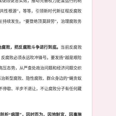
案促改促治实效，推动完善权力配置运行的制
风腐共性根源”，等等，引领新时代新征程反腐败
持续发生。“要登绝顶莫辞劳”，治理腐败务
治腐败，把反腐败斗争进行到底。
当前反腐败
，反腐败必须永远吹冲锋号。要发扬
“越是艰险
败高压态势，从严查处政治问题和经济问题交织
治新型腐败、隐性腐败、群众身边的“蝇贪蚁
不停歇、半步不退让，不让腐败分子有任何藏
、剖析“病理”，因时而为、因地制宜、因事施