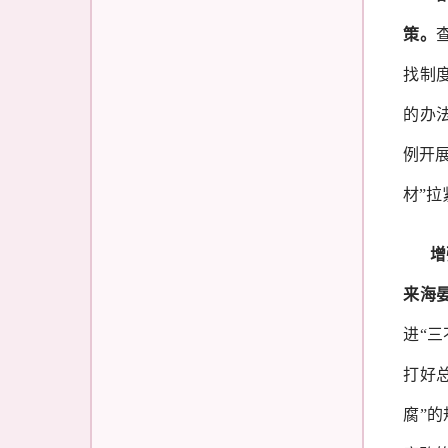
策。
找制
的办
例开
材”
增
来海
进
“
打好总
腐”