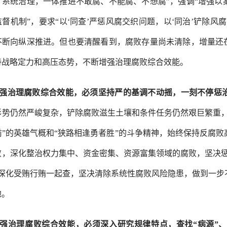
、系统治理，一体推进不敢腐、不能腐、不想腐”，强调“增强以
监督机制”，要求“以‘同查’严惩风腐交织问题，以‘同治’铲除
不断向纵深推进。但也要清醒看到，腐败存量尚未清除，增量还在
持战略定力和高压态势，不断增强治理腐败综合效能。
强治理腐败综合效能，必须坚持严的基调不动摇，一刻不停惩
形势仍然严峻复杂，铲除腐败滋生土壤和条件任务仍然艰巨繁重
前”的英雄气概和“狭路相逢勇者胜”的斗争精神，始终保持反腐
败，深化整治权力集中、资金密集、资源富集领域的腐败，坚决惩
，深化受贿行贿一起查，坚决清除系统性腐败风险隐患，做到一步
地。
强治理腐败综合效能，必须深入研究规律特点，查找
“病源”