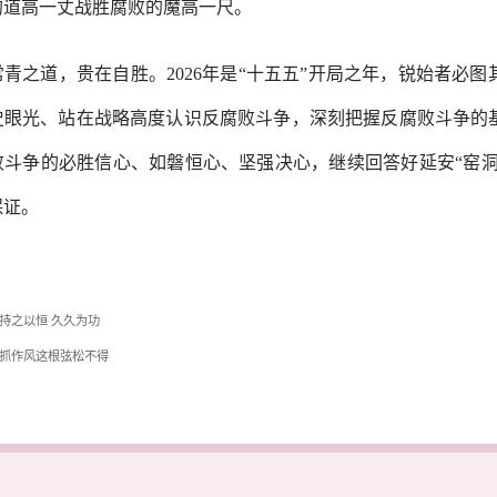
的道高一丈战胜腐败的魔高一尺。
之道，贵在自胜。
2026年是“十五五”开局之年，锐始者
史眼光、站在战略高度认识反腐败斗争，深刻把握反腐败斗争的
败斗争的必胜信心、如磐恒心、坚强决心，继续回答好延安“窑洞
保证。
持之以恒 久久为功
抓作风这根弦松不得