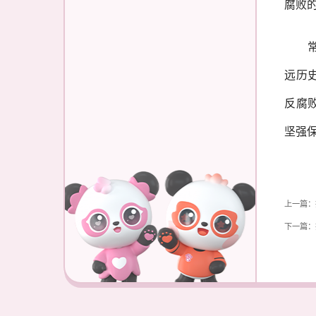
腐败
常青
远历
反腐
坚强
上一篇：
下一篇：