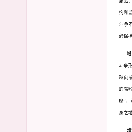
兼治
约和
斗争
必保
增
斗争
越向
的腐
腐”
身之
增