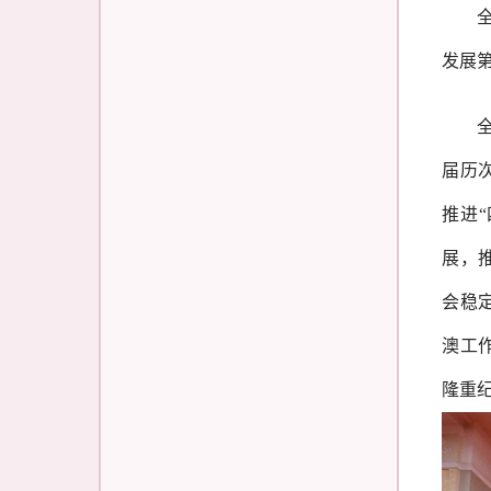
发展
届历
推进
展，
会稳
澳工
隆重